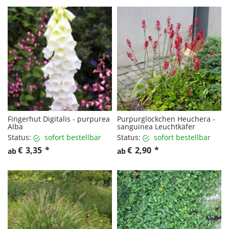
Fingerhut Digitalis - purpurea
Purpurglöckchen Heuchera -
Alba
sanguinea Leuchtkäfer
Status:
sofort bestellbar
Status:
sofort bestellbar
€
3,35
*
€
2,90
*
ab
ab