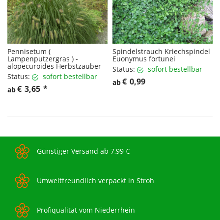
Pennisetum (
Spindelstrauch Kriechspindel
Lampenputzergras ) -
Euonymus fortunei
alopecuroides Herbstzauber
Status:
sofort bestellbar
Status:
sofort bestellbar
€
0,99
ab
€
3,65
*
ab
Günstiger Versand ab 7,99 €
Umweltfreundlich verpackt in Stroh
Profiqualität vom Niederrhein