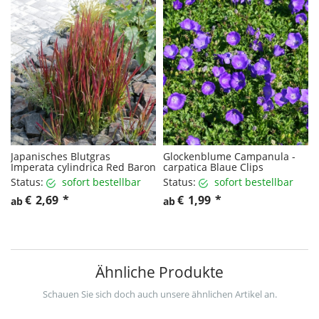
Japanisches Blutgras
Glockenblume Campanula -
Imperata cylindrica Red Baron
carpatica Blaue Clips
Status:
sofort bestellbar
Status:
sofort bestellbar
€
2,69
*
€
1,99
*
ab
ab
Ähnliche Produkte
Schauen Sie sich doch auch unsere ähnlichen Artikel an.