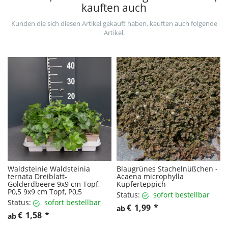
kauften auch
Kunden die sich diesen Artikel gekauft haben, kauften auch folgende
Artikel.
Waldsteinie Waldsteinia
Blaugrünes Stachelnüßchen -
ternata Dreiblatt-
Acaena microphylla
Golderdbeere 9x9 cm Topf,
Kupferteppich
P0,5 9x9 cm Topf, P0,5
Status:
sofort bestellbar
Status:
sofort bestellbar
€
1,99
*
ab
€
1,58
*
ab