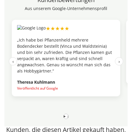
Aus unserem Google-Unternehmensprofil
★★★★★
„Ich habe bei Pflanzenheld mehrere
„Die 
Bodendecker bestellt (Vinca und Waldsteinia)
einem
und bin sehr zufrieden. Die Pflanzen kamen gut
dass 
verpackt an, waren kräftig und sind schnell
ich j
‹
›
angewachsen. Genau so wünscht man sich das
Maren
als Hobbygärtner.“
Veröff
Theresa Kuhlmann
Veröffentlicht auf Google
i
Kunden, die diesen Artikel gekauft haben,