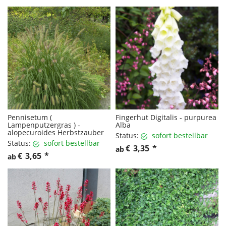
Pennisetum (
Fingerhut Digitalis - purpurea
Lampenputzergras ) -
Alba
alopecuroides Herbstzauber
Status:
sofort bestellbar
Status:
sofort bestellbar
€
3,35
*
ab
€
3,65
*
ab