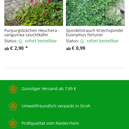
Purpurglöckchen Heuchera -
Spindelstrauch Kriechspindel
sanguinea Leuchtkäfer
Euonymus fortunei
Status:
sofort bestellbar
Status:
sofort bestellbar
€
2,90
*
€
0,99
ab
ab
Günstiger Versand ab 7,99 €
Umweltfreundlich verpackt in Stroh
Profiqualität vom Niederrhein