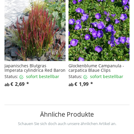
Japanisches Blutgras
Glockenblume Campanula -
Imperata cylindrica Red Baron
carpatica Blaue Clips
Status:
sofort bestellbar
Status:
sofort bestellbar
€
2,69
*
€
1,99
*
ab
ab
Ähnliche Produkte
Schauen Sie sich doch auch unsere ähnlichen Artikel an.