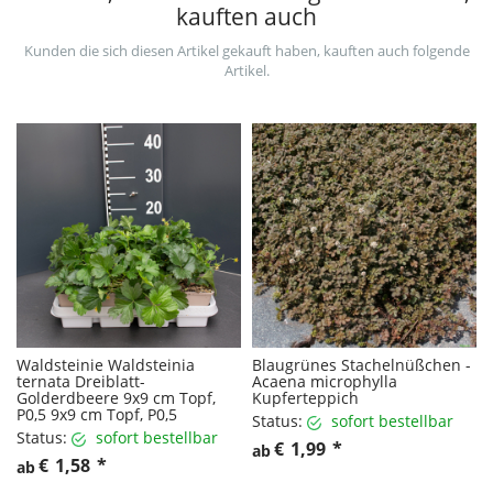
kauften auch
Kunden die sich diesen Artikel gekauft haben, kauften auch folgende
Artikel.
Waldsteinie Waldsteinia
Blaugrünes Stachelnüßchen -
ternata Dreiblatt-
Acaena microphylla
Golderdbeere 9x9 cm Topf,
Kupferteppich
P0,5 9x9 cm Topf, P0,5
Status:
sofort bestellbar
Status:
sofort bestellbar
€
1,99
*
ab
€
1,58
*
ab