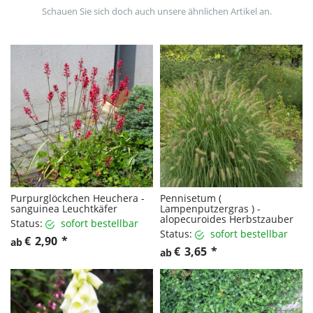
Schauen Sie sich doch auch unsere ähnlichen Artikel an.
Purpurglöckchen Heuchera -
Pennisetum (
sanguinea Leuchtkäfer
Lampenputzergras ) -
alopecuroides Herbstzauber
Status:
sofort bestellbar
Status:
sofort bestellbar
€
2,90
*
ab
€
3,65
*
ab