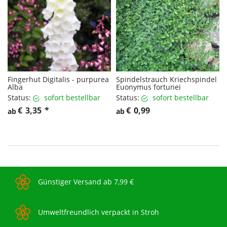
Fingerhut Digitalis - purpurea
Spindelstrauch Kriechspindel
Alba
Euonymus fortunei
Status:
sofort bestellbar
Status:
sofort bestellbar
€
3,35
*
€
0,99
ab
ab
Günstiger Versand ab 7,99 €
Umweltfreundlich verpackt in Stroh