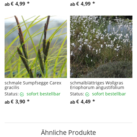
€
4,99
*
€
4,99
*
ab
ab
schmale Sumpfsegge Carex
schmalblättriges Wollgras
gracilis
Eriophorum angustifolium
Status:
sofort bestellbar
Status:
sofort bestellbar
€
3,90
*
€
4,49
*
ab
ab
Ähnliche Produkte