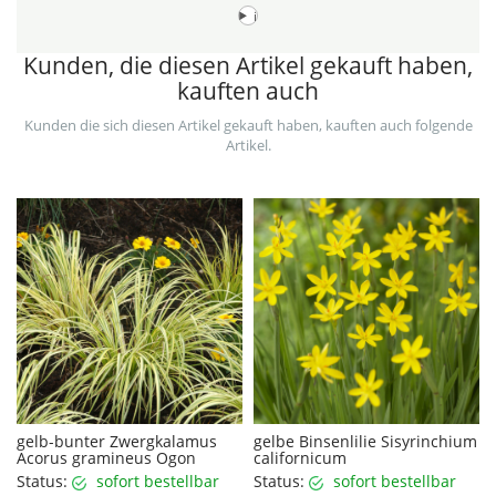
i
Kunden, die diesen Artikel gekauft haben,
kauften auch
Kunden die sich diesen Artikel gekauft haben, kauften auch folgende
Artikel.
gelb-bunter Zwergkalamus
gelbe Binsenlilie Sisyrinchium
Acorus gramineus Ogon
californicum
Status:
sofort bestellbar
Status:
sofort bestellbar