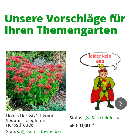
Unsere Vorschläge für
Ihren Themengarten
Hohes Herbst-Fettkraut
Status:
Sofort lieferbar
S
Sedum - telephium
Herbstfreude
€
0,00
*
ab
a
Status:
sofort bestellbar