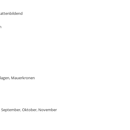
mattenbildend
n
nlagen, Mauerkronen
gust, September, Oktober, November