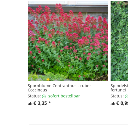
Spornblume Centranthus - ruber
Spindels
Coccineus
fortunei
Status:
sofort bestellbar
Status:
€
3,35
*
€
0,9
ab
ab