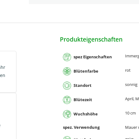
Produkteigenschaften
Immerg
spez Eigenschaften
ahr
rot
Blütenfarbe
den
sonnig
Standort
April, M
Blütezeit
10 cm
Wuchshöhe
e
spez. Verwendung
Mauer u