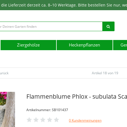
ie Lieferzeit derzeit ca. 8–10 Werktage. Bitte bestellen Sie nur, w
Ziergehölze
Heckenpflanzen
Ge
zurück
Artikel 18 von 19
Flammenblume Phlox - subulata Sca
Artikelnummer: SB101437
0 Kundenmeinungen