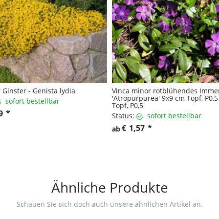
 Ginster - Genista lydia
Vinca minor rotblühendes Imme
'Atropurpurea' 9x9 cm Topf, P0,
sofort bestellbar
Topf, P0,5
9
*
Status:
sofort bestellbar
€
1,57
*
ab
Ähnliche Produkte
Schauen Sie sich doch auch unsere ähnlichen Artikel an.