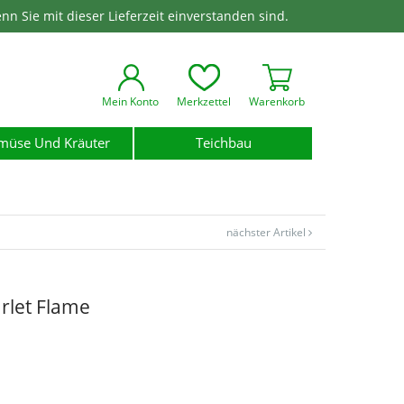
enn Sie mit dieser Lieferzeit einverstanden sind.
Mein Konto
Merkzettel
Warenkorb
müse Und Kräuter
Teichbau
nächster Artikel
rlet Flame