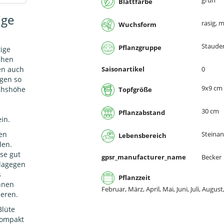
grün
Blattfarbe
ige
rasig, 
Wuchsform
Staude
Pflanzgruppe
tige
chen
ben auch
Saisonartikel
0
gen so
9x9 cm
uchshöhe
Topfgröße
30 cm
Pflanzabstand
in.
en
Steina
Lebensbereich
den.
se gut
gpsr_manufacturer_name
Becker
 dagegen
s
Pflanzzeit
önnen
Februar, März, April, Mai, Juni, Juli, Au
ieren.
Blüte
kompakt