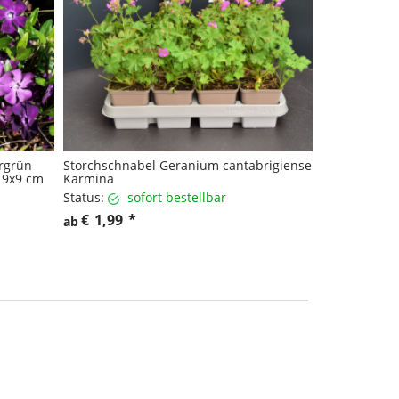
rgrün
Storchschnabel Geranium cantabrigiense
5 9x9 cm
Karmina
Status:
sofort bestellbar
€
1,99
*
ab