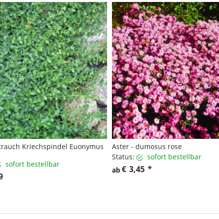
trauch Kriechspindel Euonymus
Aster - dumosus rose
Status:
sofort bestellbar
sofort bestellbar
€
3,45
*
ab
9