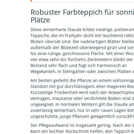
Robuster Farbteppich für sonn
Plätze
Diese winterharte Staude bildet niedrige, polsterar
Teppiche, die im Frühjahr dicht mit leuchtend rötli
Blüten übersät sind. Die nadelartigen Blätter blei
außerhalb der Blütezeit überwiegend grün und sor
für eine ruhige, geschlossene Fläche. Mit einer W
von etwa zehn bis fünfzehn Zentimetern bleibt der
Bestand sehr flach und fügt sich harmonisch an
Wegekanten, in Steingärten oder zwischen Platten e
Am besten gedeiht die Pflanze an einem vollsonnig
Standort mit gut durchlässigem, eher magerem Bo
Kurzzeitige Trockenheit wird nach der Anwachspha
vertragen, staunasse oder verdichtete Böden sind
ungeeignet. In normalen Wintern gilt die Staude al
zuverlässig winterhart, nur in sehr rauen Lagen k
ungeschützte, junge Pflanzen gelegentlich zurückfr
Der Pflegeaufwand ist insgesamt gering. Nach der 
kann ein leichter Rückschnitt helfen, den Teppich 