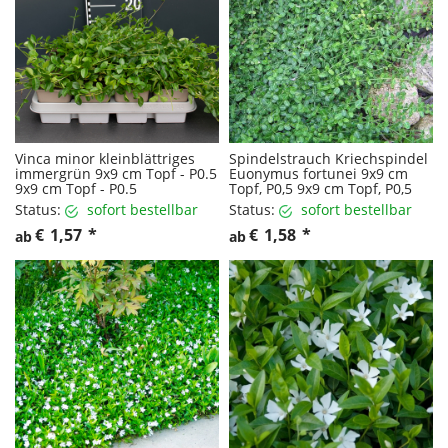
Vinca minor kleinblättriges
Spindelstrauch Kriechspindel
immergrün 9x9 cm Topf - P0.5
Euonymus fortunei 9x9 cm
9x9 cm Topf - P0.5
Topf, P0,5 9x9 cm Topf, P0,5
Status:
sofort bestellbar
Status:
sofort bestellbar
€
1,57
*
€
1,58
*
ab
ab