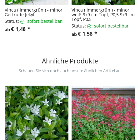
Vinca ( Immergrün ) - minor
Vinca ( Immergrün ) - minor
Gertrude Jekyll
weiß 9x9 cm Topf, P0,5 9x9 cm
Topf, P0,5
Status:
sofort bestellbar
Status:
sofort bestellbar
€
1,48
*
ab
€
1,58
*
ab
Ähnliche Produkte
Schauen Sie sich doch auch unsere ähnlichen Artikel an.