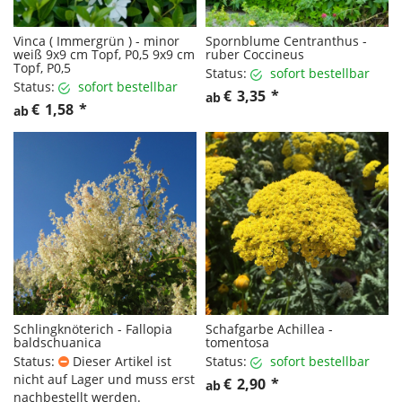
Vinca ( Immergrün ) - minor
Spornblume Centranthus -
weiß 9x9 cm Topf, P0,5 9x9 cm
ruber Coccineus
Topf, P0,5
Status:
sofort bestellbar
Status:
sofort bestellbar
€
3,35
*
ab
€
1,58
*
ab
Schlingknöterich - Fallopia
Schafgarbe Achillea -
baldschuanica
tomentosa
Status:
Dieser Artikel ist
Status:
sofort bestellbar
nicht auf Lager und muss erst
€
2,90
*
ab
nachbestellt werden.