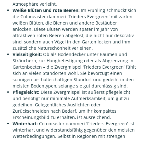
Atmosphäre verleiht.
Weiße Blüten und rote Beeren:
Im Frühling schmückt sich
die Cotoneaster dammeri 'Frieders Evergreen' mit zarten
weißen Blüten, die Bienen und andere Bestäuber
anlocken. Diese Blüten werden später im Jahr von
attraktiven roten Beeren abgelöst, die nicht nur dekorativ
sind, sondern auch Vögel in den Garten locken und ihm
zusätzliche Naturschönheit verleihen.
Vielseitigkeit:
Ob als Bodendecker unter Bäumen und
Sträuchern, zur Hangbefestigung oder als Abgrenzung in
Gartenbeeten – die Zwergmispel 'Frieders Evergreen' fühlt
sich an vielen Standorten wohl. Sie bevorzugt einen
sonnigen bis halbschattigen Standort und gedeiht in den
meisten Bodentypen, solange sie gut durchlässig sind.
Pflegeleicht:
Diese Zwergmispel ist äußerst pflegeleicht
und benötigt nur minimale Aufmerksamkeit, um gut zu
gedeihen. Gelegentliches Auslichten oder
Zurückschneiden nach Bedarf, um ihr kompaktes
Erscheinungsbild zu erhalten, ist ausreichend.
Winterhart:
Cotoneaster dammeri 'Frieders Evergreen' ist
winterhart und widerstandsfähig gegenüber den meisten
Wetterbedingungen. Selbst in Regionen mit strengen