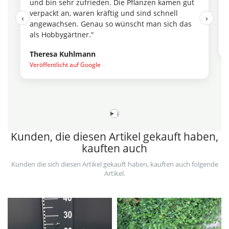
und bin sehr zufrieden. Die Pflanzen kamen gut
d
verpackt an, waren kräftig und sind schnell
i
‹
›
angewachsen. Genau so wünscht man sich das
M
als Hobbygärtner.“
V
Theresa Kuhlmann
Veröffentlicht auf Google
i
Kunden, die diesen Artikel gekauft haben,
kauften auch
Kunden die sich diesen Artikel gekauft haben, kauften auch folgende
Artikel.