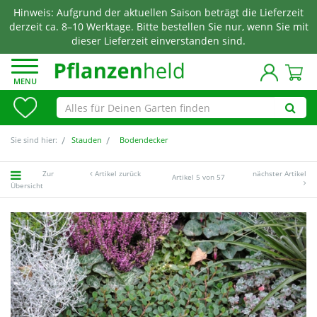
Hinweis: Aufgrund der aktuellen Saison beträgt die Lieferzeit
derzeit ca. 8–10 Werktage. Bitte bestellen Sie nur, wenn Sie mit
dieser Lieferzeit einverstanden sind.
MENU
Sie sind hier:
Stauden
Bodendecker
Zur
Artikel zurück
nächster Artikel
Artikel 5 von 57
Übersicht