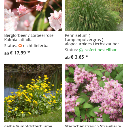
Berglorbeer / Lorbeerrose -
Pennisetum (
Kalmia latifolia
Lampenputzergras ) -
alopecuroides Herbstzauber
Status:
nicht lieferbar
Status:
sofort bestellbar
€
17,99
*
ab
€
3,65
*
ab
gelbe Sumpfdotterblume
Sternchenstrauch Strawberry