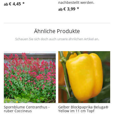
nachbestellt werden.
€
4,45
*
ab
€
3,99
*
ab
Ähnliche Produkte
Schauen Sie sich doch auch unsere ähnlichen Artikel an.
Spornblume Centranthus -
Gelber Blockpaprika Beluga®
ruber Coccineus
Yellow im 11 cm Topf