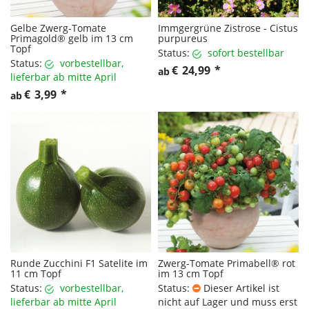
Gelbe Zwerg-Tomate
Immgergrüne Zistrose - Cistus
Primagold® gelb im 13 cm
purpureus
Topf
Status:
sofort bestellbar
Status:
vorbestellbar,
€
24,99
*
ab
lieferbar ab mitte April
€
3,99
*
ab
Runde Zucchini F1 Satelite im
Zwerg-Tomate Primabell® rot
11 cm Topf
im 13 cm Topf
Status:
vorbestellbar,
Status:
Dieser Artikel ist
lieferbar ab mitte April
nicht auf Lager und muss erst