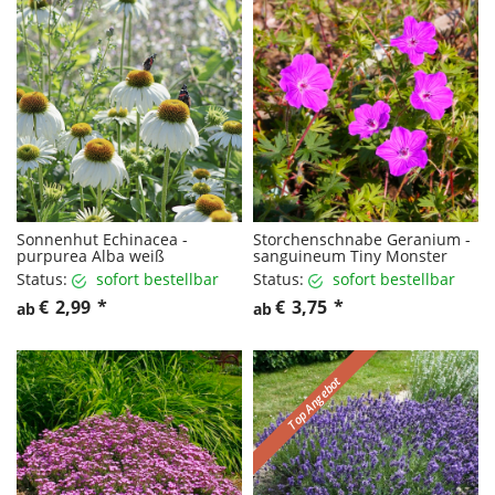
Sonnenhut Echinacea -
Storchenschnabe Geranium -
purpurea Alba weiß
sanguineum Tiny Monster
Status:
sofort bestellbar
Status:
sofort bestellbar
€
2,99
*
€
3,75
*
ab
ab
Top Angebot