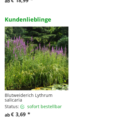
€
18,99
*
ab
Kundenlieblinge
Blutweiderich Lythrum
salicaria
Status:
sofort bestellbar
€
3,69
*
ab