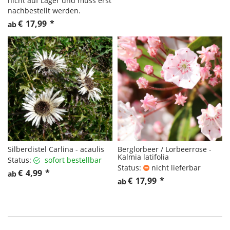
nicht auf Lager und muss erst
nachbestellt werden.
€
17,99
*
ab
Silberdistel Carlina - acaulis
Berglorbeer / Lorbeerrose -
Kalmia latifolia
Status:
sofort bestellbar
Status:
nicht lieferbar
€
4,99
*
ab
€
17,99
*
ab