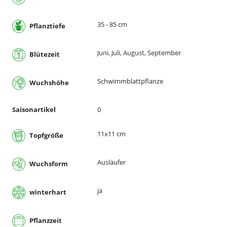
35 - 85 cm
Pflanztiefe
Juni, Juli, August, September
Blütezeit
Schwimmblattpflanze
Wuchshöhe
Saisonartikel
0
11x11 cm
Topfgröße
Ausläufer
Wuchsform
ja
winterhart
Pflanzzeit