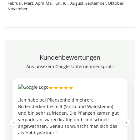
Februar, März, April, Mai, Juni, Juli, August, September, Oktober,
November
Kundenbewertungen
Aus unserem Google-Unternehmensprofil
★★★★★
„Ich habe bei Pflanzenheld mehrere
„
Bodendecker bestellt (Vinca und Waldsteinia)
e
und bin sehr zufrieden. Die Pflanzen kamen gut
d
verpackt an, waren kräftig und sind schnell
i
‹
›
angewachsen. Genau so wünscht man sich das
M
als Hobbygärtner.“
V