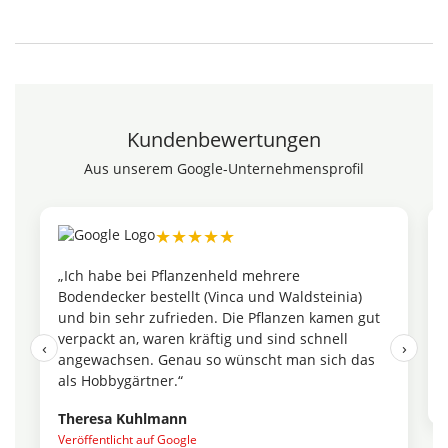
Kundenbewertungen
Aus unserem Google-Unternehmensprofil
★★★★★
★
be bei Pflanzenheld mehrere
„Die Teichpflanz
ker bestellt (Vinca und Waldsteinia)
einem erstaunlic
sehr zufrieden. Die Pflanzen kamen gut
dass hier Wert au
 an, waren kräftig und sind schnell
ich jederzeit wie
‹
›
hsen. Genau so wünscht man sich das
Maren Feldhoff
ygärtner.“
Veröffentlicht auf G
 Kuhlmann
icht auf Google