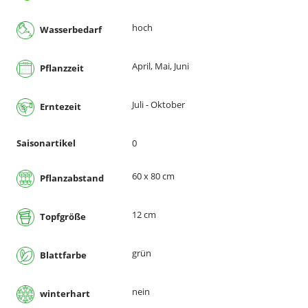
hoch
Wasserbedarf
April, Mai, Juni
Pflanzzeit
Juli - Oktober
Erntezeit
Saisonartikel
0
60 x 80 cm
Pflanzabstand
12 cm
Topfgröße
grün
Blattfarbe
nein
winterhart