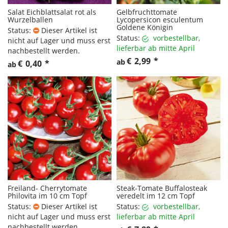
Salat Eichblattsalat rot als
Gelbfruchttomate
Wurzelballen
Lycopersicon esculentum
Goldene Königin
Status:
Dieser Artikel ist
Status:
vorbestellbar,
nicht auf Lager und muss erst
lieferbar ab mitte April
nachbestellt werden.
€
2,99
*
ab
€
0,40
*
ab
Freiland- Cherrytomate
Steak-Tomate Buffalosteak
Philovita im 10 cm Topf
veredelt im 12 cm Topf
Status:
Dieser Artikel ist
Status:
vorbestellbar,
nicht auf Lager und muss erst
lieferbar ab mitte April
nachbestellt werden.