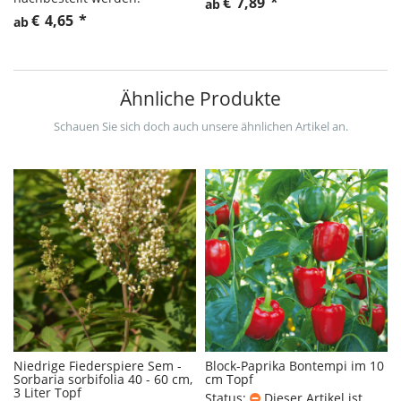
€
7,89
*
ab
€
4,65
*
ab
Ähnliche Produkte
Schauen Sie sich doch auch unsere ähnlichen Artikel an.
Niedrige Fiederspiere Sem -
Block-Paprika Bontempi im 10
Sorbaria sorbifolia 40 - 60 cm,
cm Topf
3 Liter Topf
Status:
Dieser Artikel ist