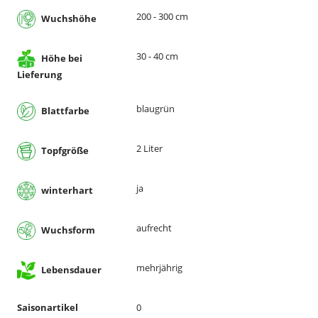
200 - 300 cm
Wuchshöhe
30 - 40 cm
Höhe bei
Lieferung
blaugrün
Blattfarbe
2 Liter
Topfgröße
ja
winterhart
aufrecht
Wuchsform
mehrjährig
Lebensdauer
Saisonartikel
0