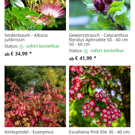
Seidenbaum - Albizia
Gewürzstrauch - Calycanthus
julibrissin
floridus Aphrodite 50 - 60 cm
50 - 60 cm
Status:
sofort bestellbar
Status:
sofort bestellbar
€
34,99
*
ab
€
41,99
*
ab
Korkspindel - Euonymus
Escallonia Pink Elle 30 - 40 cm,