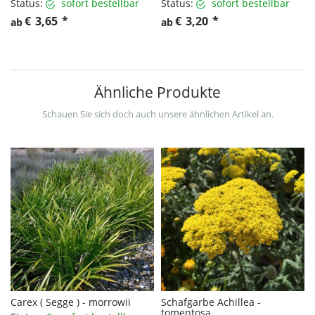
Status:
sofort bestellbar
Status:
sofort bestellbar
€
3,65
*
€
3,20
*
ab
ab
Ähnliche Produkte
Schauen Sie sich doch auch unsere ähnlichen Artikel an.
Carex ( Segge ) - morrowii
Schafgarbe Achillea -
tomentosa