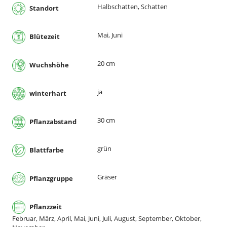
Halbschatten, Schatten
Standort
Mai, Juni
Blütezeit
20 cm
Wuchshöhe
ja
winterhart
30 cm
Pflanzabstand
grün
Blattfarbe
Gräser
Pflanzgruppe
Pflanzzeit
Februar, März, April, Mai, Juni, Juli, August, September, Oktober,