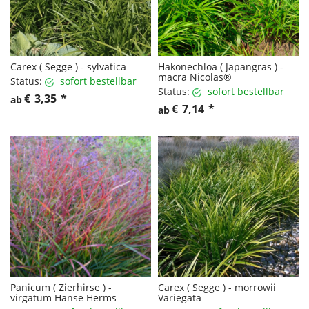
Carex ( Segge ) - sylvatica
Hakonechloa ( Japangras ) -
macra Nicolas®
Status:
sofort bestellbar
Status:
sofort bestellbar
€
3,35
*
ab
€
7,14
*
ab
Panicum ( Zierhirse ) -
Carex ( Segge ) - morrowii
virgatum Hänse Herms
Variegata