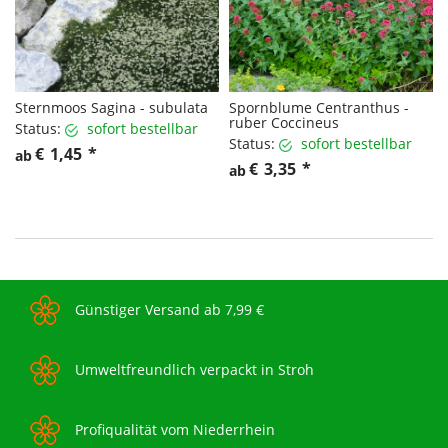
Sternmoos Sagina - subulata
Spornblume Centranthus -
ruber Coccineus
Status:
sofort bestellbar
Status:
sofort bestellbar
€
1,45
*
ab
€
3,35
*
ab
Günstiger Versand ab 7,99 €
Umweltfreundlich verpackt in Stroh
Profiqualität vom Niederrhein