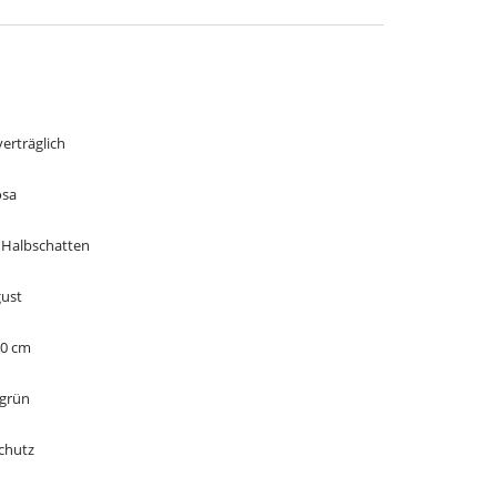
verträglich
osa
 Halbschatten
gust
10 cm
 grün
Schutz