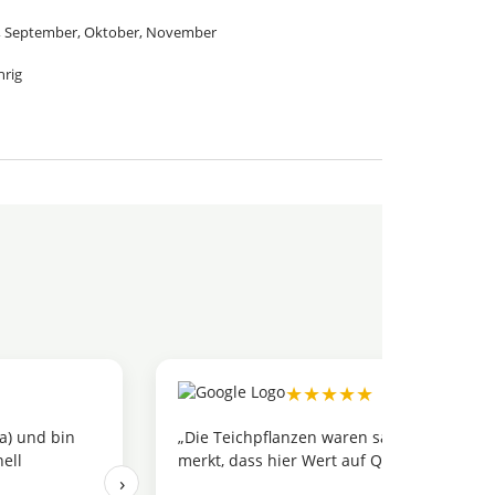
gust, September, Oktober, November
hrig
★★★★★
a) und bin
„Die Teichpflanzen waren sauber verpackt
ell
merkt, dass hier Wert auf Qualität gelegt w
›