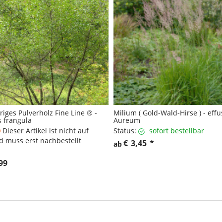
riges Pulverholz Fine Line ® -
Milium ( Gold-Wald-Hirse ) - eff
 frangula
Aureum
Dieser Artikel ist nicht auf
Status:
sofort bestellbar
d muss erst nachbestellt
€
3,45
*
ab
99