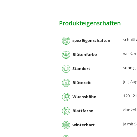
Produkteigenschaften
schnitt
spez Eigenschaften
weiß, r
Blütenfarbe
sonnig,
Standort
Juli, Au
Blütezeit
120 - 2
Wuchshöhe
dunkel
Blattfarbe
ja mit 
winterhart