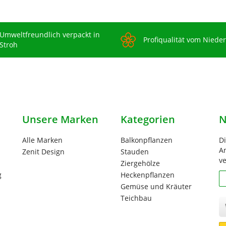
Umweltfreundlich verpackt in
Profiqualität vom Niede
Stroh
Unsere Marken
Kategorien
N
Alle Marken
Balkonpflanzen
D
An
Zenit Design
Stauden
ve
Ziergehölze
g
Heckenpflanzen
N
Gemüse und Kräuter
Teichbau