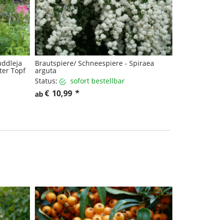
uddleja
Brautspiere/ Schneespiere - Spiraea
iter Topf
arguta
Status:
sofort bestellbar
€
10,99
*
ab