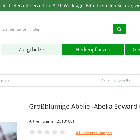
ie Lieferzeit derzeit ca. 8–10 Werktage. Bitte bestellen Sie nur, w
Ziergehölze
Heckenpflanzen
Ge
zurück
Artikel 79 von 97
Großblumige Abelie -Abelia Edward
Artikelnummer: ZS101001
0 Kundenmeinungen