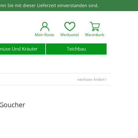
enn Sie mit dieser Lieferzeit einverstanden sind.
Mein Konto
Merkzettel
Warenkorb
müse Und Kräuter
Teichbau
nächster Artikel
 Goucher