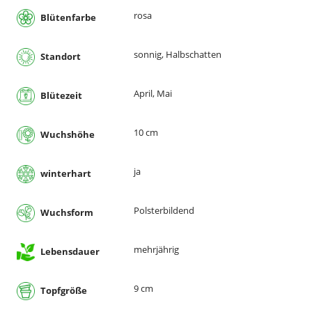
rosa
Blütenfarbe
sonnig, Halbschatten
Standort
April, Mai
Blütezeit
10 cm
Wuchshöhe
ja
winterhart
Polsterbildend
Wuchsform
mehrjährig
Lebensdauer
9 cm
Topfgröße