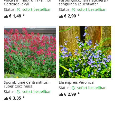
Vinca ( Immergrün ) - minor
Purpurglöckchen Heuchera -
Gertrude Jekyll
sanguinea Leuchtkäfer
Status:
sofort bestellbar
Status:
sofort bestellbar
€
1,48
*
€
2,90
*
ab
ab
Spornblume Centranthus -
Ehrenpreis Veronica
ruber Coccineus
Status:
sofort bestellbar
Status:
sofort bestellbar
€
2,99
*
ab
€
3,35
*
ab