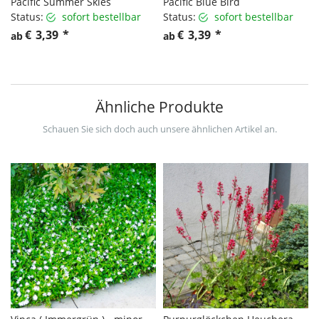
Pacific Summer Skies
Pacific Blue Bird
Status:
sofort bestellbar
Status:
sofort bestellbar
€
3,39
*
€
3,39
*
ab
ab
Ähnliche Produkte
Schauen Sie sich doch auch unsere ähnlichen Artikel an.