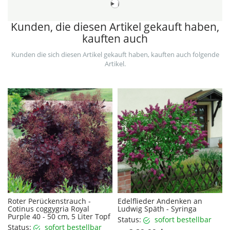
i
Kunden, die diesen Artikel gekauft haben,
kauften auch
Kunden die sich diesen Artikel gekauft haben, kauften auch folgende
Artikel.
Roter Perückenstrauch -
Edelflieder Andenken an
Cotinus coggygria Royal
Ludwig Späth - Syringa
Purple 40 - 50 cm, 5 Liter Topf
Status:
sofort bestellbar
Status:
sofort bestellbar