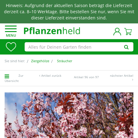
Hinweis: Aufgrund der aktuellen Saison beträgt die Lieferzeit
derzeit ca. 8–10 Werktage. Bitte bestellen Sie nur, wenn Sie mit
dieser Lieferzeit einverstanden sind.
MENU
Sie sind hier:
Ziergehölze
Sträucher
Zur
Artikel zurück
nächster Artikel
Artikel 96 von 97
Übersicht