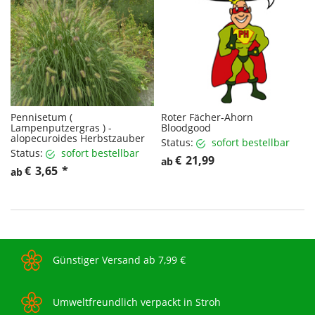
Pennisetum (
Roter Fächer-Ahorn
Lampenputzergras ) -
Bloodgood
alopecuroides Herbstzauber
Status:
sofort bestellbar
Status:
sofort bestellbar
€
21,99
ab
€
3,65
*
ab
Günstiger Versand ab 7,99 €
Umweltfreundlich verpackt in Stroh