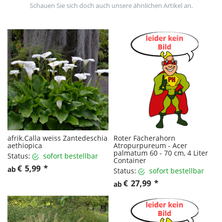
Schauen Sie sich doch auch unsere ähnlichen Artikel an.
afrik.Calla weiss Zantedeschia
Roter Fächerahorn
aethiopica
Atropurpureum - Acer
palmatum 60 - 70 cm, 4 Liter
Status:
sofort bestellbar
Container
€
5,99
*
ab
Status:
sofort bestellbar
€
27,99
*
ab