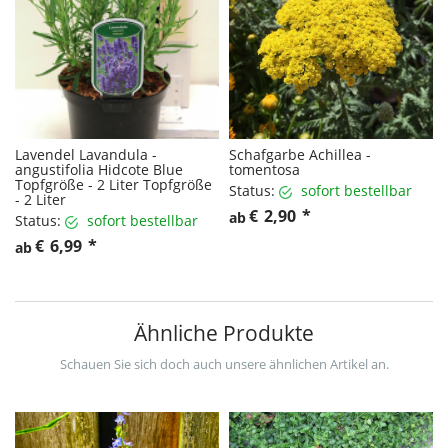
Lavendel Lavandula -
Schafgarbe Achillea -
angustifolia Hidcote Blue
tomentosa
Topfgröße - 2 Liter Topfgröße
Status:
sofort bestellbar
- 2 Liter
€
2,90
*
ab
Status:
sofort bestellbar
€
6,99
*
ab
Ähnliche Produkte
Schauen Sie sich doch auch unsere ähnlichen Artikel an.