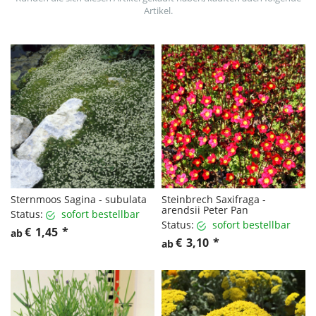
Artikel.
Sternmoos Sagina - subulata
Steinbrech Saxifraga -
arendsii Peter Pan
Status:
sofort bestellbar
Status:
sofort bestellbar
€
1,45
*
ab
€
3,10
*
ab