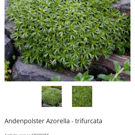
Andenpolster Azorella - trifurcata