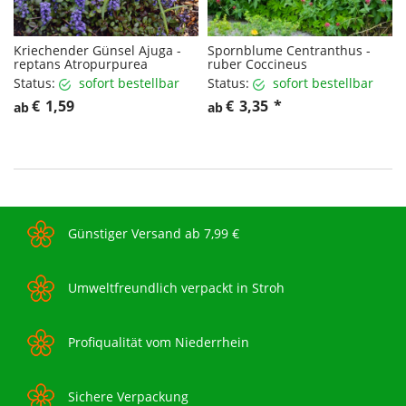
Kriechender Günsel Ajuga -
Spornblume Centranthus -
reptans Atropurpurea
ruber Coccineus
Status:
sofort bestellbar
Status:
sofort bestellbar
€
1,59
€
3,35
*
ab
ab
Günstiger Versand ab 7,99 €
Umweltfreundlich verpackt in Stroh
Profiqualität vom Niederrhein
Sichere Verpackung