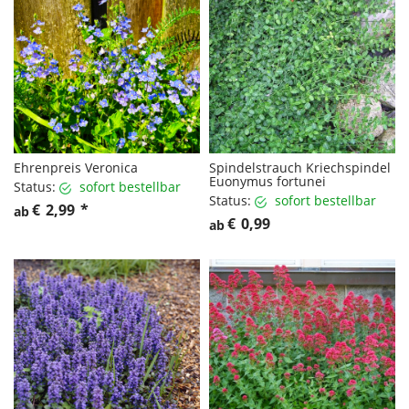
Ehrenpreis Veronica
Spindelstrauch Kriechspindel
Euonymus fortunei
Status:
sofort bestellbar
Status:
sofort bestellbar
€
2,99
*
ab
€
0,99
ab