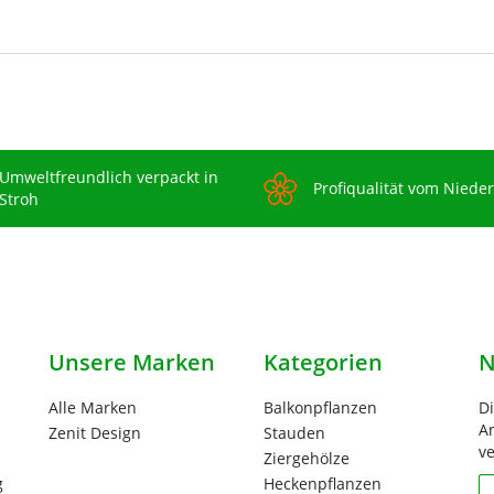
Umweltfreundlich verpackt in
Profiqualität vom Niede
Stroh
Unsere Marken
Kategorien
N
Alle Marken
Balkonpflanzen
D
An
Zenit Design
Stauden
ve
Ziergehölze
g
Heckenpflanzen
N