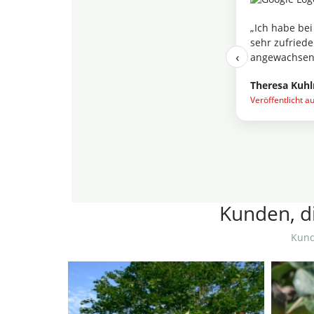
stellt (Vinca und Waldsteinia) und bin
„Die Teichpf
, waren kräftig und sind schnell
merkt, dass h
‹
 Hobbygärtner.“
Maren Feldho
Veröffentlicht a
Kunden, di
Kund