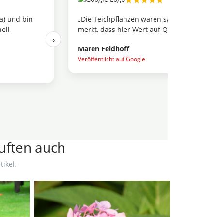
★★★★★
tand. Man
„Ich habe Stauden und Sträucher kombinier
len.“
Pflanzen wirkten frisch und gesund, nichts
›
Eindruck.“
Kian Vogt
Veröffentlicht auf Google
auften auch
ikel.