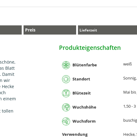
Preis
Lieferzeit
Produkteigenschaften
schöne,
weiß
Blütenfarbe
as Blatt
. Damit
Sonnig,
Standort
n wir
e Hecke
Mai bis 
och
Blütezeit
an einem
1,50 - 
Wuchshöhe
 tollen
buschi
Wuchsform
Verwendung
Hecke, 