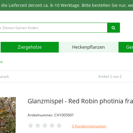
ie Lieferzeit derzeit ca. 8–10 Werktage. Bitte bestellen Sie nur, w
Ziergehölze
Heckenpflanzen
Ge
ke
zurück
Artikel 2 von 2
Glanzmispel - Red Robin photinia fra
Artikelnummer: CH1005001
0 Kundenmeinungen