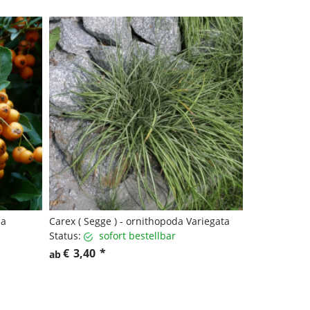
ha
Carex ( Segge ) - ornithopoda Variegata
Status:
sofort bestellbar
€
3,40
*
ab