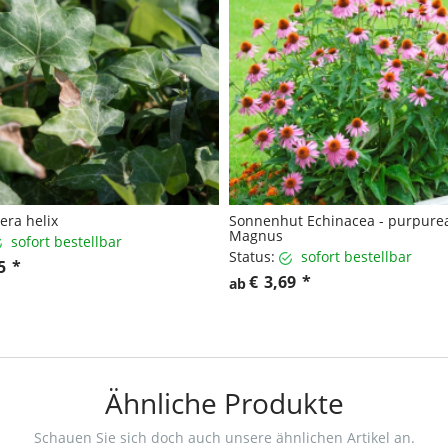
era helix
Sonnenhut Echinacea - purpure
Magnus
sofort bestellbar
Status:
sofort bestellbar
5
*
€
3,69
*
ab
Ähnliche Produkte
Schauen Sie sich doch auch unsere ähnlichen Artikel an.