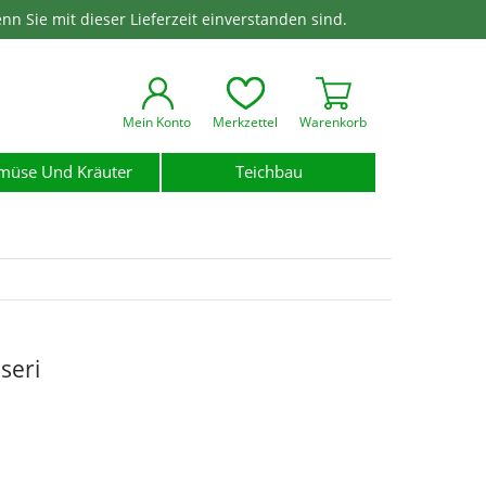
enn Sie mit dieser Lieferzeit einverstanden sind.
Mein Konto
Merkzettel
Warenkorb
müse Und Kräuter
Teichbau
seri