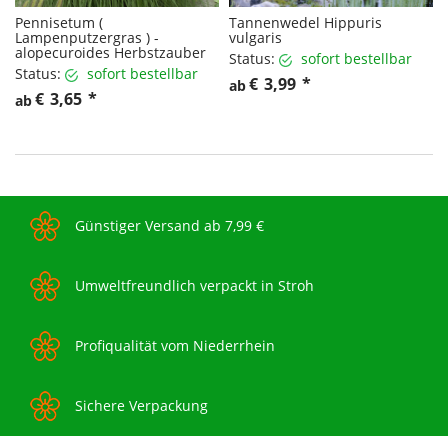
Pennisetum (
Tannenwedel Hippuris
Lampenputzergras ) -
vulgaris
alopecuroides Herbstzauber
Status:
sofort bestellbar
Status:
sofort bestellbar
€
3,99
*
ab
€
3,65
*
ab
Günstiger Versand ab 7,99 €
Umweltfreundlich verpackt in Stroh
Profiqualität vom Niederrhein
Sichere Verpackung