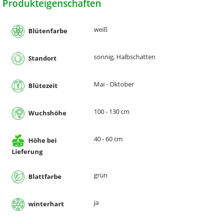
Produkteigenschaften
weiß
Blütenfarbe
sonnig, Halbschatten
Standort
Mai - Oktober
Blütezeit
100 - 130 cm
Wuchshöhe
40 - 60 cm
Höhe bei
Lieferung
grün
Blattfarbe
ja
winterhart