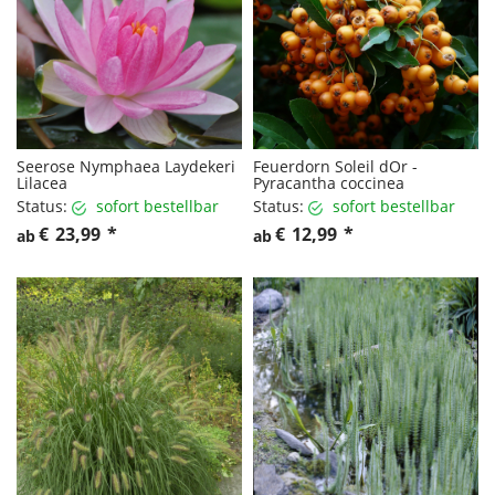
Seerose Nymphaea Laydekeri
Feuerdorn Soleil dOr -
Lilacea
Pyracantha coccinea
Status:
sofort bestellbar
Status:
sofort bestellbar
€
23,99
*
€
12,99
*
ab
ab