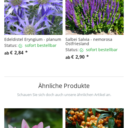
Edeldistel Eryngium - planum
Salbei Salvia - nemorosa
Ostfriesland
Status:
sofort bestellbar
Status:
sofort bestellbar
€
2,84
*
ab
€
2,90
*
ab
Ähnliche Produkte
Schauen Sie sich doch auch unsere ähnlichen Artikel an.