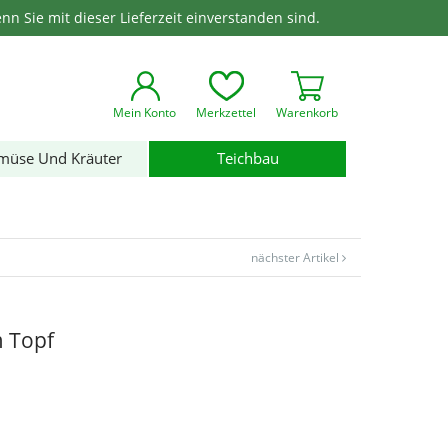
enn Sie mit dieser Lieferzeit einverstanden sind.
Mein Konto
Merkzettel
Warenkorb
müse Und Kräuter
Teichbau
nächster Artikel
m Topf