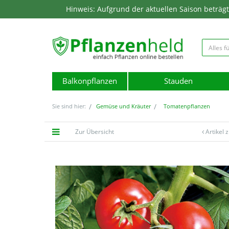
Hinweis: Aufgrund der aktuellen Saison beträgt d
Balkonpflanzen
Stauden
Sie sind hier:
Gemüse und Kräuter
Tomatenpflanzen
Zur Übersicht
Artikel 