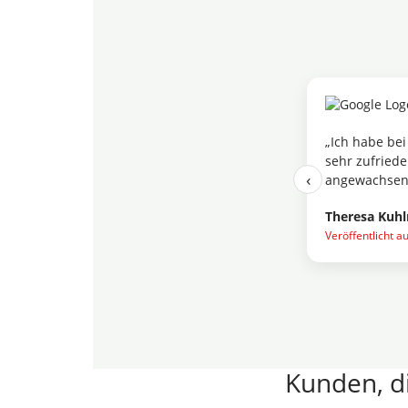
★★★★★
„Ich habe bei Pflanzenheld mehrere Bodendecker bes
sehr zufrieden. Die Pflanzen kamen gut verpackt an,
‹
angewachsen. Genau so wünscht man sich das als 
Theresa Kuhlmann
Veröffentlicht auf Google
Kunden, di