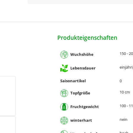
Produkteigenschaften
150 - 2
Wuchshöhe
einjähr
Lebensdauer
Saisonartikel
0
10 cm
Topfgröße
100 - 1
Fruchtgewicht
nein
winterhart