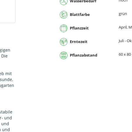
hoch
Wasserbedarf
grün
Blattfarbe
April, M
Pflanzzeit
Juli - O
Erntezeit
ügigen
60 x 80
Pflanzabstand
 Die
eb mit
esunde,
ygarten
stabile
r- und
- und
n und