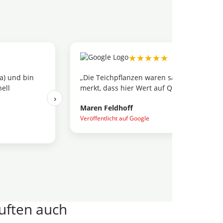
★★★★★
anzen waren sauber verpackt und in einem erstaunlich guten Zust
er Wert auf Qualität gelegt wird. Würde ich jederzeit wieder bestell
›
f
f Google
auften auch