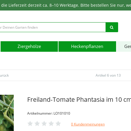
ie Lieferzeit derzeit ca. 8–10 Werktage. Bitte bestellen Sie nur, w
Ziergehölze
Heckenpflanzen
Ge
zurück
Artikel 6 von 13
Freiland-Tomate Phantasia im 10 c
Artikelnummer: LO101010
0 Kundenmeinungen