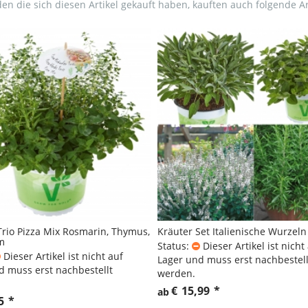
en die sich diesen Artikel gekauft haben, kauften auch folgende Art
Trio Pizza Mix Rosmarin, Thymus,
Kräuter Set Italienische Wurzeln
m
Status:
Dieser Artikel ist nicht
Dieser Artikel ist nicht auf
Lager und muss erst nachbestell
d muss erst nachbestellt
werden.
€
15,99
*
ab
5
*