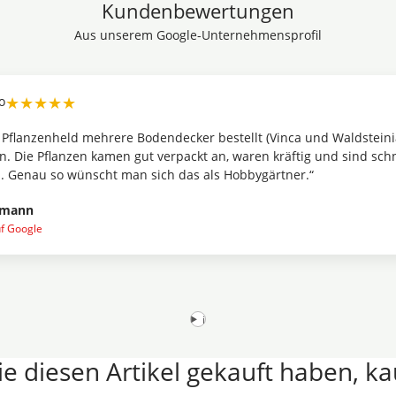
Kundenbewertungen
Aus unserem Google-Unternehmensprofil
tellt (Vinca und Waldsteinia) und bin
„Die Teichpfl
 waren kräftig und sind schnell
merkt, dass hi
Hobbygärtner.“
Maren Feldhof
Veröffentlicht au
i
e diesen Artikel gekauft haben, k