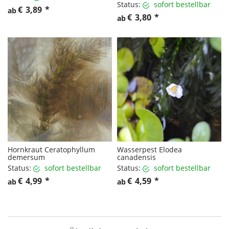
Status:
sofort bestellbar
€
3,89
*
ab
€
3,80
*
ab
Hornkraut Ceratophyllum
Wasserpest Elodea
demersum
canadensis
Status:
sofort bestellbar
Status:
sofort bestellbar
€
4,99
*
€
4,59
*
ab
ab