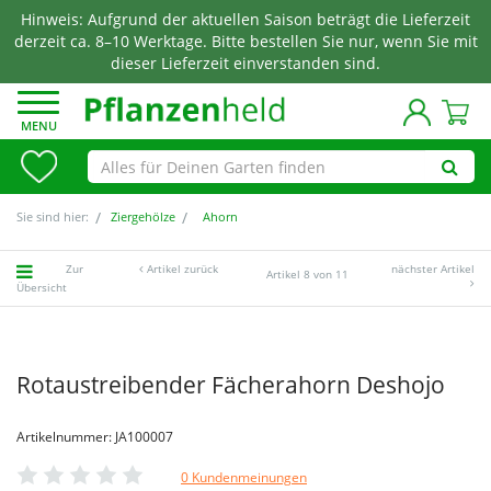
Hinweis: Aufgrund der aktuellen Saison beträgt die Lieferzeit
derzeit ca. 8–10 Werktage. Bitte bestellen Sie nur, wenn Sie mit
dieser Lieferzeit einverstanden sind.
MENU
Sie sind hier:
Ziergehölze
Ahorn
Zur
Artikel zurück
nächster Artikel
Artikel 8 von 11
Übersicht
Rotaustreibender Fächerahorn Deshojo
Artikelnummer: JA100007
0 Kundenmeinungen