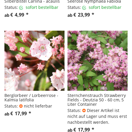
Silberdistel Carlina - acaulis
Seerose Nymphaea Fabiola
Status:
sofort bestellbar
Status:
sofort bestellbar
€
4,99
*
€
23,99
*
ab
ab
Berglorbeer / Lorbeerrose -
Sternchenstrauch Strawberry
Kalmia latifolia
Fields - Deutzia 50 - 60 cm, 5
Liter Container
Status:
nicht lieferbar
Status:
Dieser Artikel ist
€
17,99
*
ab
nicht auf Lager und muss erst
nachbestellt werden.
€
17,99
*
ab