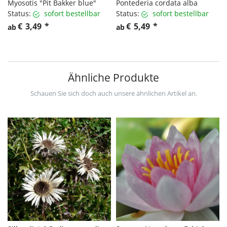
Myosotis "Pit Bakker blue"
Pontederia cordata alba
Status:
sofort bestellbar
Status:
sofort bestellbar
€
3,49
*
€
5,49
*
ab
ab
Ähnliche Produkte
Schauen Sie sich doch auch unsere ähnlichen Artikel an.