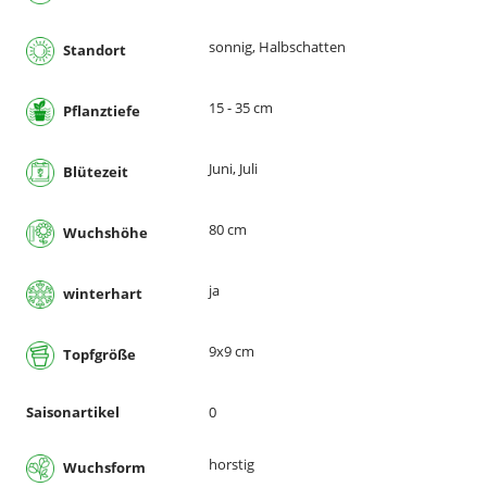
sonnig, Halbschatten
Standort
15 - 35 cm
Pflanztiefe
Juni, Juli
Blütezeit
80 cm
Wuchshöhe
ja
winterhart
9x9 cm
Topfgröße
Saisonartikel
0
horstig
Wuchsform