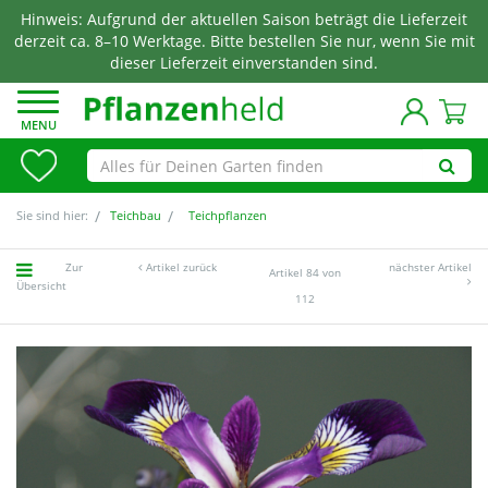
Hinweis: Aufgrund der aktuellen Saison beträgt die Lieferzeit
derzeit ca. 8–10 Werktage. Bitte bestellen Sie nur, wenn Sie mit
dieser Lieferzeit einverstanden sind.
MENU
Sie sind hier:
Teichbau
Teichpflanzen
Zur
Artikel zurück
nächster Artikel
Artikel 84 von
Übersicht
112