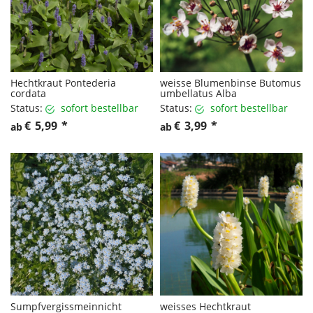
Hechtkraut Pontederia
weisse Blumenbinse Butomus
cordata
umbellatus Alba
Status:
sofort bestellbar
Status:
sofort bestellbar
€
5,99
*
€
3,99
*
ab
ab
Sumpfvergissmeinnicht
weisses Hechtkraut