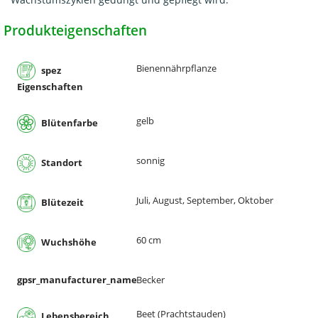
Produkteigenschaften
Bienennährpflanze
spez
Eigenschaften
gelb
Blütenfarbe
sonnig
Standort
Juli, August, September, Oktober
Blütezeit
60 cm
Wuchshöhe
gpsr_manufacturer_name
Becker
Beet (Prachtstauden)
Lebensbereich