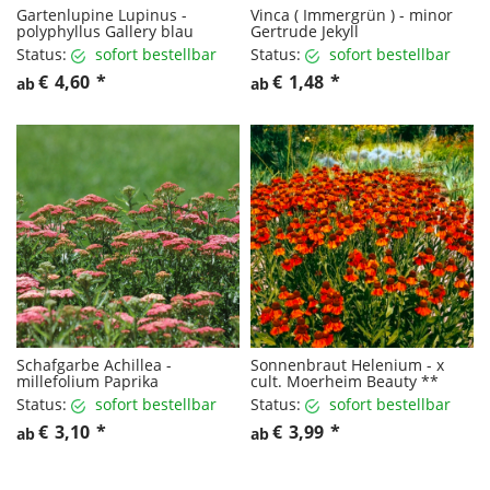
Gartenlupine Lupinus -
Vinca ( Immergrün ) - minor
polyphyllus Gallery blau
Gertrude Jekyll
Status:
sofort bestellbar
Status:
sofort bestellbar
€
4,60
*
€
1,48
*
ab
ab
Schafgarbe Achillea -
Sonnenbraut Helenium - x
millefolium Paprika
cult. Moerheim Beauty **
Status:
sofort bestellbar
Status:
sofort bestellbar
€
3,10
*
€
3,99
*
ab
ab