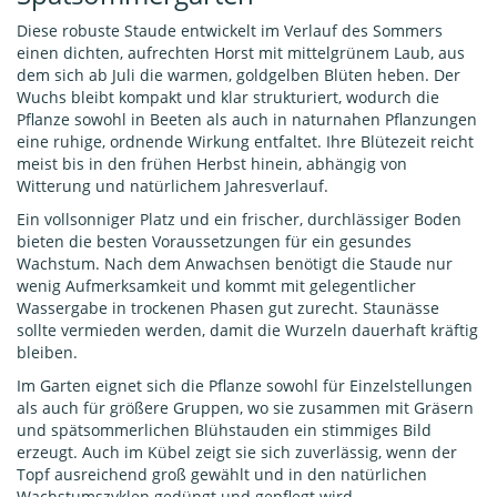
Diese robuste Staude entwickelt im Verlauf des Sommers
einen dichten, aufrechten Horst mit mittelgrünem Laub, aus
dem sich ab Juli die warmen, goldgelben Blüten heben. Der
Wuchs bleibt kompakt und klar strukturiert, wodurch die
Pflanze sowohl in Beeten als auch in naturnahen Pflanzungen
eine ruhige, ordnende Wirkung entfaltet. Ihre Blütezeit reicht
meist bis in den frühen Herbst hinein, abhängig von
Witterung und natürlichem Jahresverlauf.
Ein vollsonniger Platz und ein frischer, durchlässiger Boden
bieten die besten Voraussetzungen für ein gesundes
Wachstum. Nach dem Anwachsen benötigt die Staude nur
wenig Aufmerksamkeit und kommt mit gelegentlicher
Wassergabe in trockenen Phasen gut zurecht. Staunässe
sollte vermieden werden, damit die Wurzeln dauerhaft kräftig
bleiben.
Im Garten eignet sich die Pflanze sowohl für Einzelstellungen
als auch für größere Gruppen, wo sie zusammen mit Gräsern
und spätsommerlichen Blühstauden ein stimmiges Bild
erzeugt. Auch im Kübel zeigt sie sich zuverlässig, wenn der
Topf ausreichend groß gewählt und in den natürlichen
Wachstumszyklen gedüngt und gepflegt wird.