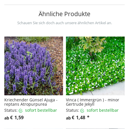
Ähnliche Produkte
Schauen Sie sich doch auch unsere ähnlichen Artikel an.
Kriechender Günsel Ajuga -
Vinca ( Immergrün ) - minor
reptans Atropurpurea
Gertrude Jekyll
Status:
sofort bestellbar
Status:
sofort bestellbar
€
1,59
€
1,48
*
ab
ab