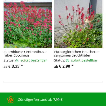
Spornblume Centranthus -
Purpurglöckchen Heuchera -
ruber Coccineus
sanguinea Leuchtkäfer
Status:
sofort bestellbar
Status:
sofort bestellbar
€
3,35
*
€
2,90
*
ab
ab
Günstiger Versand ab 7,99 €