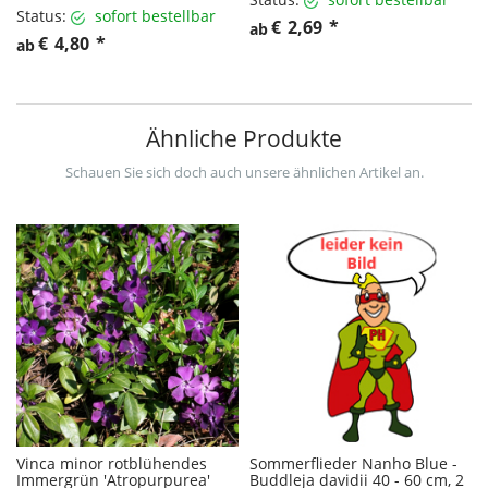
Status:
sofort bestellbar
€
2,69
*
ab
€
4,80
*
ab
Ähnliche Produkte
Schauen Sie sich doch auch unsere ähnlichen Artikel an.
Vinca minor rotblühendes
Sommerflieder Nanho Blue -
Immergrün 'Atropurpurea'
Buddleja davidii 40 - 60 cm, 2