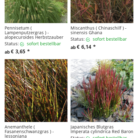
Pennisetum (
Miscanthus ( Chinaschilf ) -
Lampenputzergras ) -
sinensis Ghana
alopecuroides Herbstzauber
Status:
sofort bestellbar
Status:
sofort bestellbar
€
6,14
*
ab
€
3,65
*
ab
Anemanthele (
Japanisches Blutgras
Fasanenschwanzgras ) -
Imperata cylindrica Red Baron
lessoniana
Status:
sofort bestellbar