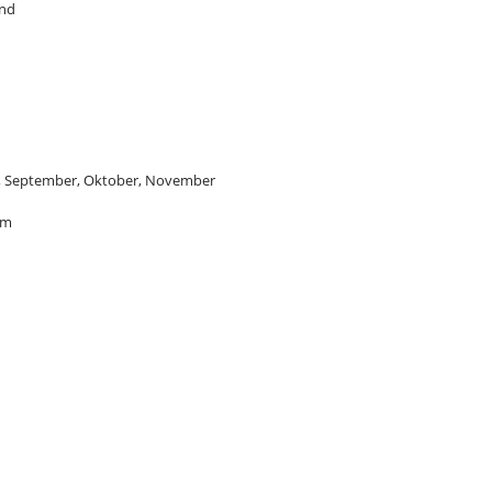
end
gust, September, Oktober, November
cm