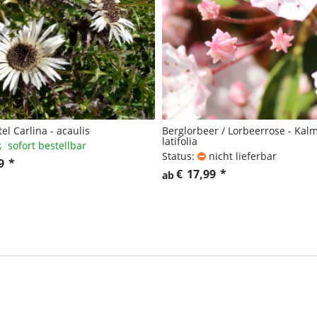
tel Carlina - acaulis
Berglorbeer / Lorbeerrose - Kal
latifolia
sofort bestellbar
Status:
nicht lieferbar
9
*
€
17,99
*
ab