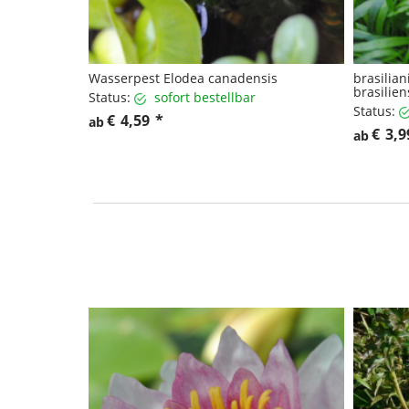
Wasserpest Elodea canadensis
brasilian
brasilien
Status:
sofort bestellbar
Status:
€
4,59
*
ab
€
3,9
ab