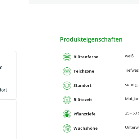
Produkteigenschaften
weiß
Blütenfarbe
im
Tiefwas
Teichzone
sonnig,
Standort
dort
Mai, Jun
Blütezeit
25 - 50
Pflanztiefe
Unterw
Wuchshöhe