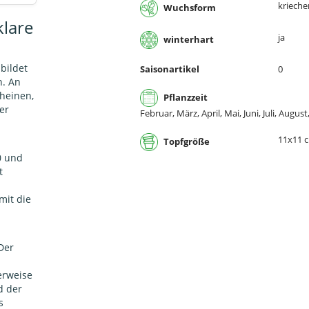
kriech
Wuchsform
klare
ja
winterhart
bildet
Saisonartikel
0
n. An
heinen,
Pflanzzeit
er
Februar, März, April, Mai, Juni, Juli, Au
11x11 
Topfgröße
0 und
t
mit die
 Der
erweise
d der
s