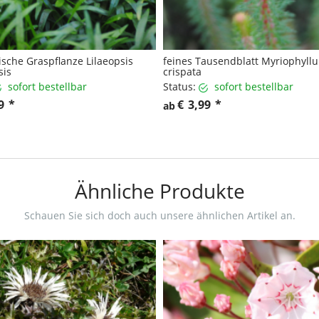
ische Graspflanze Lilaeopsis
feines Tausendblatt Myriophyll
sis
crispata
sofort bestellbar
Status:
sofort bestellbar
9
*
€
3,99
*
ab
Ähnliche Produkte
Schauen Sie sich doch auch unsere ähnlichen Artikel an.