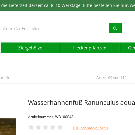
ie Lieferzeit derzeit ca. 8–10 Werktage. Bitte bestellen Sie nur, w
Ziergehölze
Heckenpflanzen
Ge
zurück
Artikel 69 von 112
Wasserhahnenfuß Ranunculus aquat
Artikelnummer: WB100048
0 Kundenmeinungen