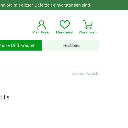
enn Sie mit dieser Lieferzeit einverstanden sind.
Mein Konto
Merkzettel
Warenkorb
müse Und Kräuter
Teichbau
nächster Artikel
ilis