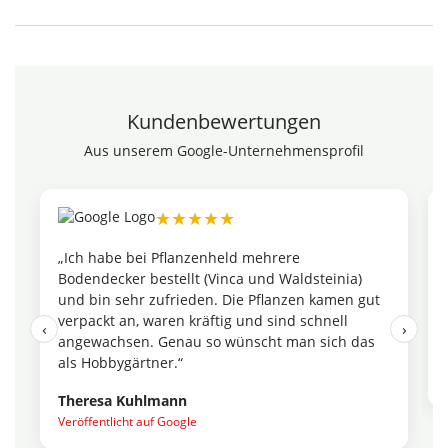
Kundenbewertungen
Aus unserem Google-Unternehmensprofil
★★★★★
„Ich habe bei Pflanzenheld mehrere
„Die 
Bodendecker bestellt (Vinca und Waldsteinia)
einem
und bin sehr zufrieden. Die Pflanzen kamen gut
dass 
verpackt an, waren kräftig und sind schnell
ich j
‹
›
angewachsen. Genau so wünscht man sich das
Maren
als Hobbygärtner.“
Veröff
Theresa Kuhlmann
Veröffentlicht auf Google