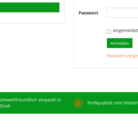
Passwort
Angemeldet
Anmelden
Passwort verg
Umweltfreundlich verpackt in
Profiqualität vom Niede
Stroh