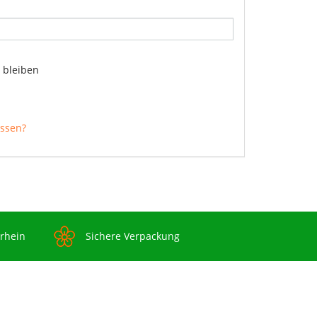
 bleiben
essen?
rrhein
Sichere Verpackung