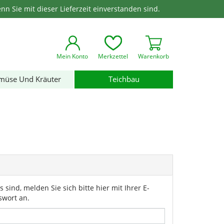
enn Sie mit dieser Lieferzeit einverstanden sind.
Mein Konto
Merkzettel
Warenkorb
müse Und Kräuter
Teichbau
 sind, melden Sie sich bitte hier mit Ihrer E-
swort an.